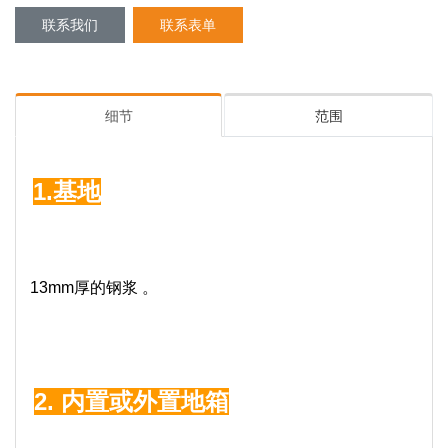
联系我们
联系表单
细节
范围
1.基地
13mm
厚的
钢浆
。
2.
内置或外置地箱