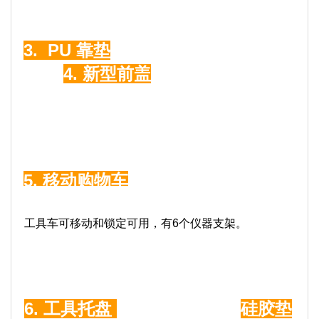
3.
PU 靠垫
4.
新型前盖
5. 移动购物车
工具车可移动和锁定可用，有6个仪器支架。
6.
工具托盘
艺术
硅胶垫