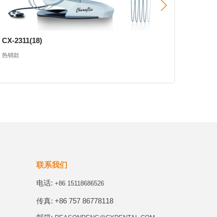
CX-2311(18)
DTC-3
热销款
1.全新
2.铝制
3.全新
4.带急
5.钢浆
联系我们
电话:
+86 15118686526
传真: +86 757 86778118